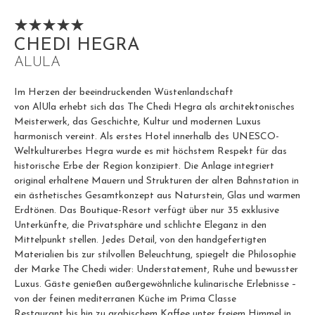
CHEDI HEGRA
ALULA
Im Herzen der beeindruckenden Wüstenlandschaft
von
AlUla
erhebt sich das
The Chedi Hegra
als architektonisches
Meisterwerk, das Geschichte, Kultur und modernen Luxus
harmonisch vereint. Als erstes Hotel innerhalb des
UNESCO-
Weltkulturerbes Hegra
wurde es mit höchstem Respekt für das
historische Erbe der Region konzipiert. Die Anlage integriert
original erhaltene Mauern und Strukturen der alten Bahnstation in
ein ästhetisches Gesamtkonzept aus Naturstein, Glas und warmen
Erdtönen. Das Boutique-Resort verfügt über nur
35 exklusive
Unterkünfte, die Privatsphäre und schlichte Eleganz in den
Mittelpunkt stellen. Jedes Detail, von den handgefertigten
Materialien bis zur stilvollen Beleuchtung, spiegelt die Philosophie
der Marke
The Chedi
wider: Understatement, Ruhe und bewusster
Luxus. Gäste genießen außergewöhnliche
kulinarische Erlebnisse
–
von der feinen mediterranen Küche im
Prima Classe
Restaurant
bis hin zu arabischem Kaffee unter freiem Himmel in