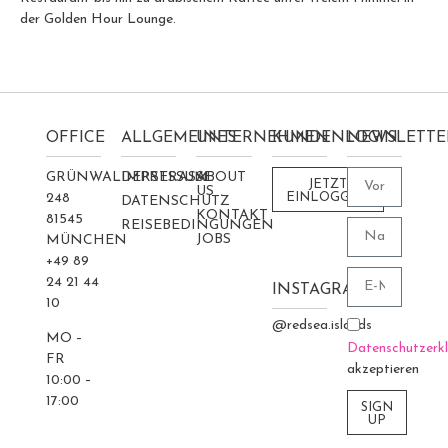
der
Golden Hour Lounge.
OFFICE
ALLGEMEINES
UNTERNEHMEN
KUNDENLOGIN
NEWSLETTE
GRÜNWALDERSTRASSE 2
IMPRESSUM
ABOUT
JETZT
US
48
EINLOGGEN
DATENSCHUTZ
KONTAKT
81545
REISEBEDINGUNGEN
JOBS
MÜNCHEN
+49 89
24 21 44
INSTAGRAM
10
@redsea.islands
MO –
Datenschutzerk
FR
akzeptieren
10:00 –
17:00
SIGN
UP