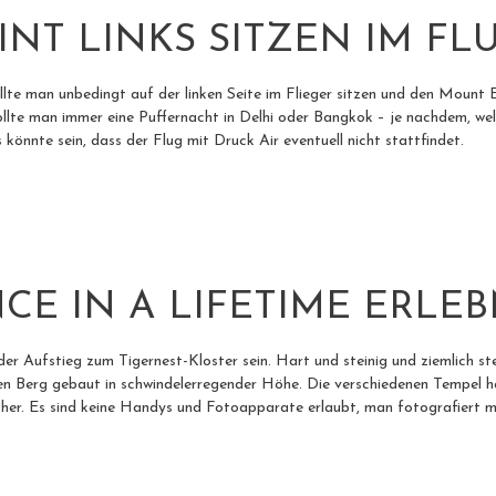
NT LINKS SITZEN IM F
ollte man unbedingt auf der linken Seite im Flieger sitzen und den Mount 
ollte man immer eine Puffernacht in Delhi oder Bangkok – je nachdem, w
 könnte sein, dass der Flug mit Druck Air eventuell nicht stattfindet.
CE IN A LIFETIME ERLEB
 Aufstieg zum Tigernest-Kloster sein. Hart und steinig und ziemlich st
den Berg gebaut in schwindelerregender Höhe. Die verschiedenen Tempel 
her. Es sind keine Handys und Fotoapparate erlaubt, man fotografiert mi