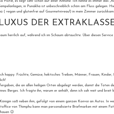
tel, es liegt sehr schön auf einer Anhöhe. Ich nenne es immer das „Aman 
Tempelanlagen, in Punakha ist unbeschreiblich schön am Fluss gelegen. Hi
nü ( vegan und glutenfrei auf Gourmetniveau!) in mein Zimmer zurückkam
LUXUS DER EXTRAKLASS
m herrlich auf, während ich im Schaum abtauchte. Über diesen Service w
h happy. Früchte, Gemüse, hektisches Treiben, Männer, Frauen, Kinder, H
ich!
pfergaben, die an allen heiligen Orten abgelegt werden, damit die Toten 
nes Berges. Ich fragte ihn, warum er anhält, denn ich sah weit und breit 
 Königin saß neben ihm, gefolgt von einem ganzen Konvoi an Autos. In 
ostoffice von Thimphu kann man personalisierte Briefmarken mit einem Fo
schauen 😉