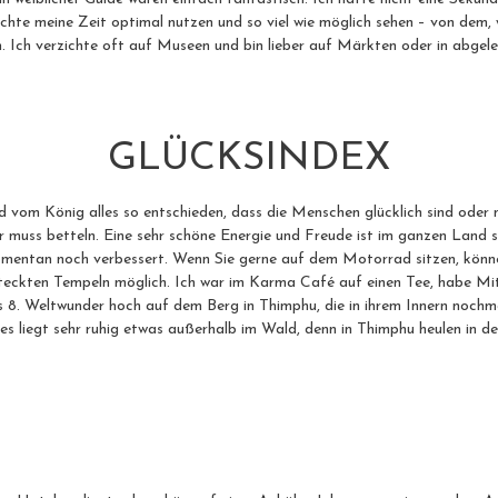
öchte meine Zeit optimal nutzen und so viel wie möglich sehen – von dem,
Ich verzichte oft auf Museen und bin lieber auf Märkten oder in abgele
GLÜCKSINDEX
 vom König alles so entschieden, dass die Menschen glücklich sind oder no
r muss betteln. Eine sehr schöne Energie und Freude ist im ganzen Land s
omentan noch verbessert. Wenn Sie gerne auf dem Motorrad sitzen, könn
rsteckten Tempeln möglich. Ich war im Karma Café auf einen Tee, habe Mi
s 8. Weltwunder hoch auf dem Berg in Thimphu, die in ihrem Innern noch
es liegt sehr ruhig etwas außerhalb im Wald, denn in Thimphu heulen in 