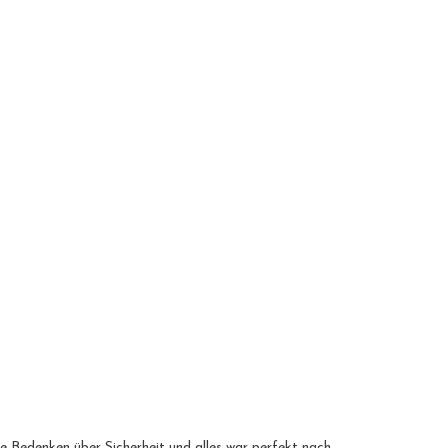
nde Bedenken über Sicherheit und alles war perfekt nach