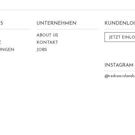
S
UNTERNEHMEN
KUNDENLO
ABOUT US
JETZT EINL
Z
KONTAKT
GUNGEN
JOBS
INSTAGRAM
@redsea.islands