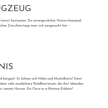
LUGZEUG
Everest bestaunen. Ein unvergessliches Naturschauspiel,
elchen Zwischenstopp man sich ausgesucht hat –
NIS
eil bergauf. Es lohnen sich Mühe und Muskelkater! Denn
haben viele wunderbare Buddhastatuen, die dort lebenden
t seinem Herzen. Ein Once-in-a-lifetime-Erlebnis!