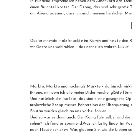
In Punakha empfehle ich neben dem Amankora das Densa Ho
einen Bruchteil kostet. Der Dzong, das sind sehr große 
am Abend passiert, dass ich nach meinem herrlichen Me
Das brennende Holz knackte im Kamin und heizte den Rau
wir Gäste uns wohlfühlen – das nenne ich wahren Luxus!
Märkte, Märkte und nochmals Märkte – da bin ich wirklic
iPhone, mit dem ich alle meine Bilder mache, glühte förml
Und natürlich die TsaTsas, das sind kleine gesegnete O
urplötzliche Stopp meines Fahrers bei der Überquerung ei
Bhutan würden gleich an uns vorbei fahren.
Und so war es dann auch: Der König fuhr selbst und die
sehen? Ich fand es spannend.Was ich lustig finde: Im P
nach Hause schicken. Was glauben Sie, wie die Lieben 