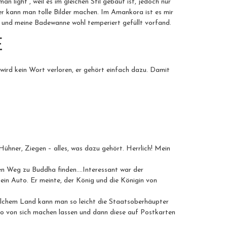
light“, weil es im gleichen Stil gebaut ist, jedoch nur
er kann man tolle Bilder machen. Im Amankora ist es mir
 und meine Badewanne wohl temperiert gefüllt vorfand.
E
ird kein Wort verloren, er gehört einfach dazu. Damit
ühner, Ziegen – alles, was dazu gehört. Herrlich! Mein
den Weg zu Buddha finden….Interessant war der
kein Auto. Er meinte, der König und die Königin von
welchem Land kann man so leicht die Staatsoberhäupter
to von sich machen lassen und dann diese auf Postkarten