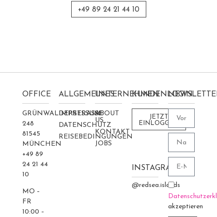
+49 89 24 21 44 10
OFFICE
ALLGEMEINES
UNTERNEHMEN
KUNDENLOGIN
NEWSLETTE
GRÜNWALDERSTRASSE 2
IMPRESSUM
ABOUT
JETZT
US
48
EINLOGGEN
DATENSCHUTZ
KONTAKT
81545
REISEBEDINGUNGEN
JOBS
MÜNCHEN
+49 89
24 21 44
INSTAGRAM
10
@redsea.islands
MO –
Datenschutzerk
FR
akzeptieren
10:00 –